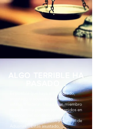
ALGO TERRIBLE HA
PASADO
.
Es posible que haya sido acusado,
arrestado o acusado de un delito
estatal o federal. Usted o un miembro
de su familia pueden ser detenidos en
la cárcel del condado o en el
"Servicio de Inmigración y Control de
Aduanas". Estás asustado,