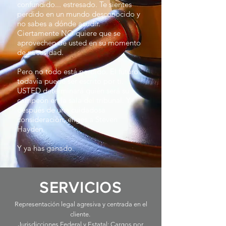
confundido... estresado. Te sientes
perdido en un mundo desconocido y
no sabes a dónde acudir.
Ciertamente NO quiere que se
aprovechen de usted en su momento
de necesidad.
Pero no todo está perdido. El futuro
todavía puede ser escrito por ti.
USTED determinará quién será su
campeón en la sala del tribunal. Y
después de una cuidadosa
consideración, eliges a Steven
Hayden.
Y ya has ganado.
SERVICIOS
Representación legal agresiva y centrada en el
cliente.
Jurisdicciones Federal y Estatal; Cargos por