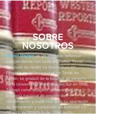
SOBRE
NOSOTROS
Steven Hayden
es un abogado defensor
independiente con sede en Dallas, Texas.
Después de recibir su licenciatura en
Filosofía de la Universidad de Texas en
Austin, se graduó de la facultad de derecho
de la Universidad Metodista del Sur en 1996.
Trabajó como abogado general para una
empresa nacional de empleo de
rehabilitación y supervisó toda su operación
de inmigración y concesión de licencias en
EE. UU._cc781905-5cde -3194-bb3b-
136bad5cf58d_ Después de obtener su
licencia de abogado en 1998, procesó su
primer caso de asesinato de alto perfil en