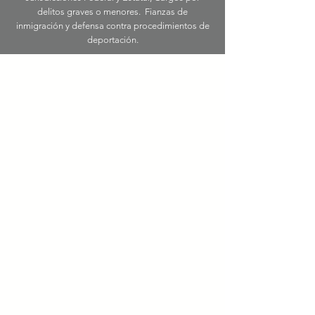
delitos graves o menores. Fianzas de
inmigración y defensa contra procedimientos de
deportación.